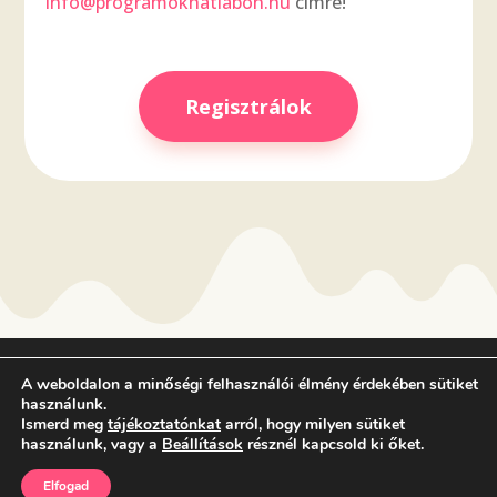
info@programokhatlabon.hu
címre!
Regisztrálok
Adatvédelmi tájékoztató
A weboldalon a minőségi felhasználói élmény érdekében sütiket
használunk.
Cookie tájékoztató
Ismerd meg
tájékoztatónkat
arról, hogy milyen sütiket
használunk, vagy a
Beállítások
résznél kapcsold ki őket.
Minden jog fenntartva | Programok Hatlábon 2023
Elfogad