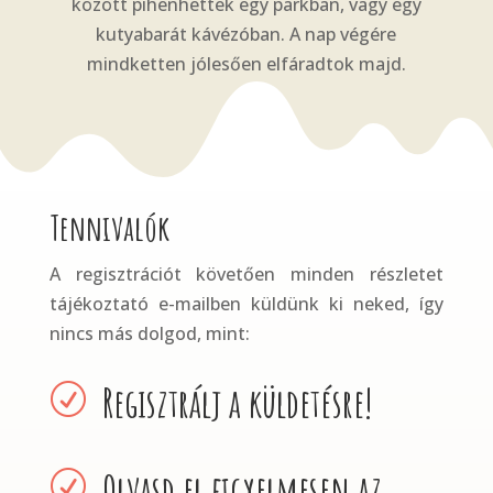
között pihenhettek egy parkban, vagy egy
kutyabarát kávézóban. A nap végére
mindketten jólesően elfáradtok majd.
Tennivalók
A regisztrációt követően minden részletet
tájékoztató e-mailben küldünk ki neked, így
nincs más dolgod, mint:
Regisztrálj a küldetésre!
R
Olvasd el figyelmesen az
R