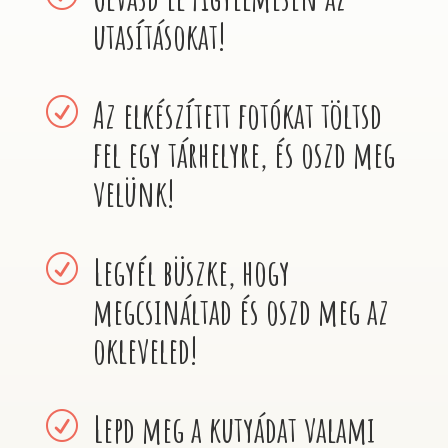
utasításokat!
Az elkészített fotókat töltsd
R
fel egy tárhelyre, és oszd meg
velünk!
Legyél büszke, hogy
R
megcsináltad és oszd meg az
okleveled!
Lepd meg a kutyádat valami
R