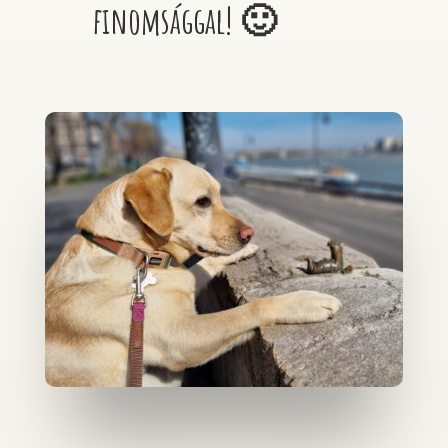
finomsággal! 🙂